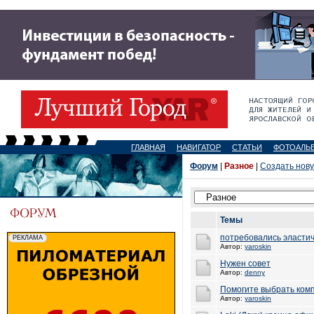
ГЛАВНАЯ
НАВИГАТОР
СТАТЬИ
ФОТОАЛЬ
Форум
|
Разное
|
Создать нов
Темы
потребовались эластич
Автор:
yaroskin
Нужен совет
Автор:
denny
Помогите выбрать ком
Автор:
yaroskin