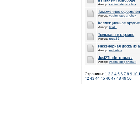
в Нижнем Новгороде
Автор:
vadim_stepanchuk
Таможенное оформлени
Автор:
vadim_stepanchuk
Коллекционное оружие
Автор:
lalalu
Тюльпаны в корзине
Автор:
rega85
Инженерная доска из а
Автор:
esthetics
Just2Trade: отзывы
Автор:
vadim_stepanchuk
Страницы:
1
2
3
4
5
6
7
8
9
10
42
43
44
45
46
47
48
49
50