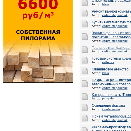
Строительные расходн
Автор:
lalalu
Ремонт ванной комнаты
Автор:
vadim_stepanchuk
Купить бакелитовую ф
Автор:
vadim_stepanchuk
Защита фанеры от влаг
покрытия | FaneraMos
Автор:
vadim_stepanchuk
Транспортная фанера (
Автор:
vadim_stepanchuk
Готовые системы хран
Автор:
esthetics
Клининговое агенство
Автор:
lalalu
Покрышка.ру — интерне
автомобильных товаро
Автор:
vadim_stepanchuk
Как организовать IT к
Автор:
pampidu_
Освещение фасада
Автор:
innafedorova
Прием металлолома до
Автор:
vadim_stepanchuk
Рекламно-производств