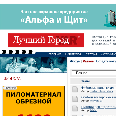
ГЛАВНАЯ
НАВИГАТОР
СТАТЬИ
ФОТОАЛЬ
Форум
|
Разное
|
Создать нов
Темы
Фибровые палочки для 
Автор:
vadim_stepanchuk
Особый восторг нынеш
Автор:
lisaveta17
Бытовки для строитель
Автор:
lalalu