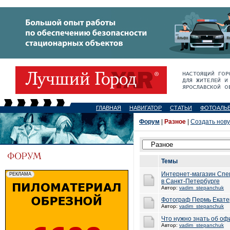
ГЛАВНАЯ
НАВИГАТОР
СТАТЬИ
ФОТОАЛЬ
Форум
|
Разное
|
Создать нов
Темы
Интернет-магазин Спе
в Санкт-Петербурге
Автор:
vadim_stepanchuk
Фотограф Пермь Екат
Автор:
vadim_stepanchuk
Что нужно знать об оф
Автор:
vadim_stepanchuk