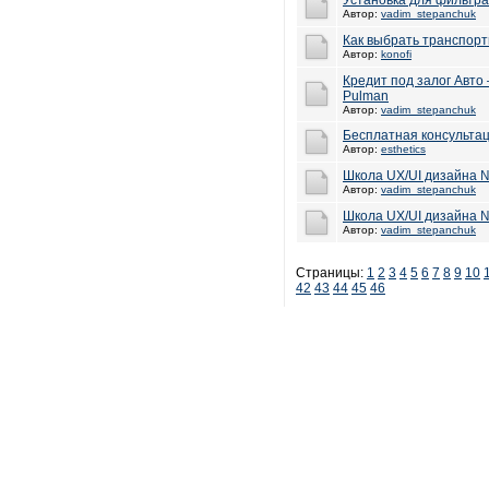
Установка для фильтра
Автор:
vadim_stepanchuk
Как выбрать транспор
Автор:
konofi
Кредит под залог Авто
Pulman
Автор:
vadim_stepanchuk
Бесплатная консульта
Автор:
esthetics
Школа UX/UI дизайна
Автор:
vadim_stepanchuk
Школа UX/UI дизайна
Автор:
vadim_stepanchuk
Страницы:
1
2
3
4
5
6
7
8
9
10
42
43
44
45
46