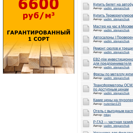
Купить билет на автоб
Автор:
vadim_stepanchuk
Купить Терморегулиров
Автор:
vadim_stepanchuk
Мастер на час в Москв
Автор:
vadim_stepanchuk
Автосалоны | Провере
Автор:
vadim_stepanchuk
Ремонт сколов и трещи
Автор:
vadim_stepanchuk
EB2-niw инвестиционн
для предпринимателя
Автор:
vadim_stepanchuk
Фрезы по метеллу купи
Автор:
vadim_stepanchuk
Трансформаторы ОСМ1
по доступным ценам
Автор:
vadim_stepanchuk
Какие цены на грузопе
Автор:
nutenlan125
Отель с выгодным рас
Автор:
mitay
Р-ГАЗ — частная гази
Автор:
vadim_stepanchuk