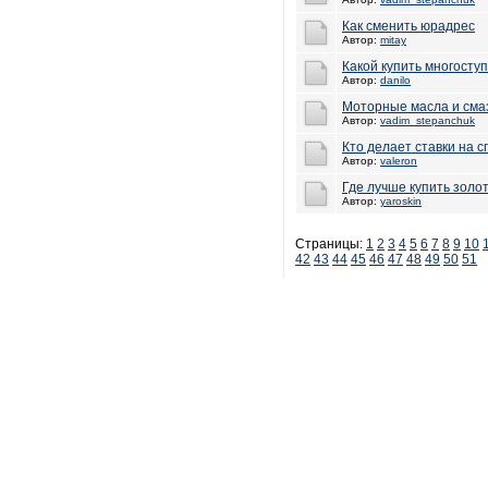
Как сменить юрадрес
Автор:
mitay
Какой купить многост
Автор:
danilo
Моторные масла и сма
Автор:
vadim_stepanchuk
Кто делает ставки на с
Автор:
valeron
Где лучше купить золо
Автор:
yaroskin
Страницы:
1
2
3
4
5
6
7
8
9
10
42
43
44
45
46
47
48
49
50
51