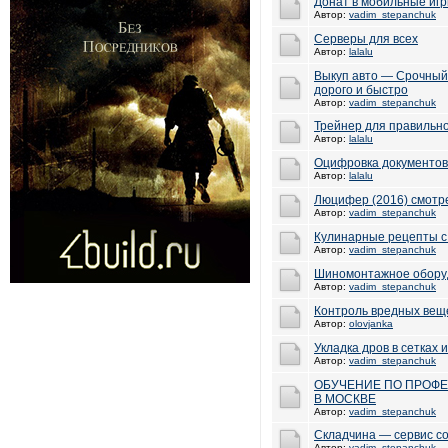
Донат в мобильные игр
Автор:
vadim_stepanchuk
Серверы для всех
Автор:
lalalu
Выкуп авто — Срочный 
дорого и быстро
Автор:
vadim_stepanchuk
Трейнер для правильно
Автор:
lalalu
Оцифровка документов
Автор:
lalalu
Люцифер (2016) смотр
Автор:
vadim_stepanchuk
Кулинарные рецепты с
Автор:
vadim_stepanchuk
Шиномонтажное оборуд
Автор:
vadim_stepanchuk
Контроль вредных вещ
Автор:
olovjanka
Укладка дров в сетках 
Автор:
vadim_stepanchuk
ОБУЧЕНИЕ ПО ПРОФЕ
В МОСКВЕ
Автор:
vadim_stepanchuk
Складчина — сервис со
Автор:
vadim_stepanchuk