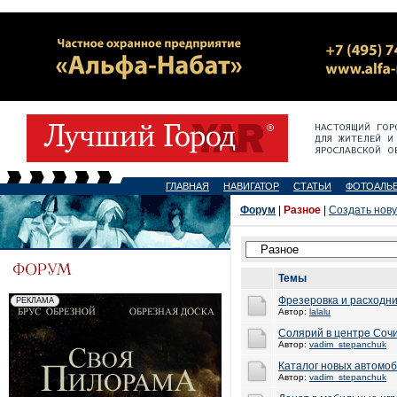
ГЛАВНАЯ
НАВИГАТОР
СТАТЬИ
ФОТОАЛЬ
Форум
|
Разное
|
Создать нов
Темы
Фрезеровка и расходн
Автор:
lalalu
Солярий в центре Соч
Автор:
vadim_stepanchuk
Каталог новых автомоб
Автор:
vadim_stepanchuk