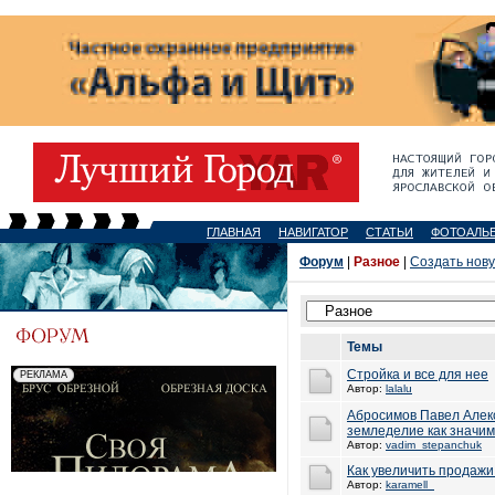
ГЛАВНАЯ
НАВИГАТОР
СТАТЬИ
ФОТОАЛЬ
Форум
|
Разное
|
Создать нов
Темы
Стройка и все для нее
Автор:
lalalu
Абросимов Павел Алекс
земледелие как значим
Автор:
vadim_stepanchuk
Как увеличить продажи
Автор:
karamell_