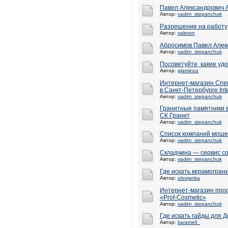
Павел Александрович А
Автор:
vadim_stepanchuk
Разрешение на работу
Автор:
valeron
Абросимов Павел Алек
Автор:
vadim_stepanchuk
Посоветуйте, какие уд
Автор:
glaminoz
Интернет-магазин Спе
в Санкт-Петербурге Int
Автор:
vadim_stepanchuk
Гранитные памятники в
СК Гранит
Автор:
vadim_stepanchuk
Список компаний моше
Автор:
vadim_stepanchuk
Складчина — сервис со
Автор:
vadim_stepanchuk
Где искать керамогран
Автор:
olovjanka
Интернет-магазин про
«Prof-Cosmetic»
Автор:
vadim_stepanchuk
Где искать гайды для Д
Автор:
karamell_