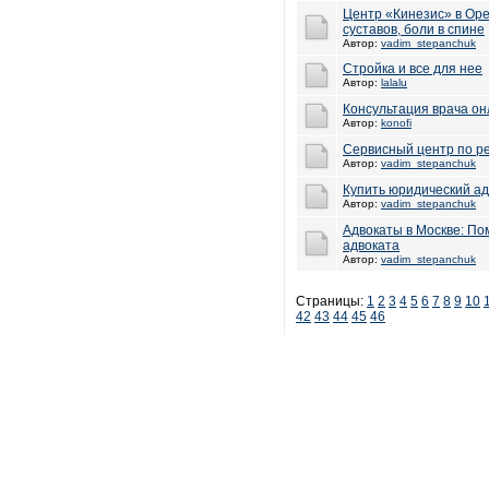
Центр «Кинезис» в Оре
суставов, боли в спине
Автор:
vadim_stepanchuk
Стройка и все для нее
Автор:
lalalu
Консультация врача о
Автор:
konofi
Сервисный центр по ре
Автор:
vadim_stepanchuk
Купить юридический ад
Автор:
vadim_stepanchuk
Адвокаты в Москве: По
адвоката
Автор:
vadim_stepanchuk
Страницы:
1
2
3
4
5
6
7
8
9
10
42
43
44
45
46