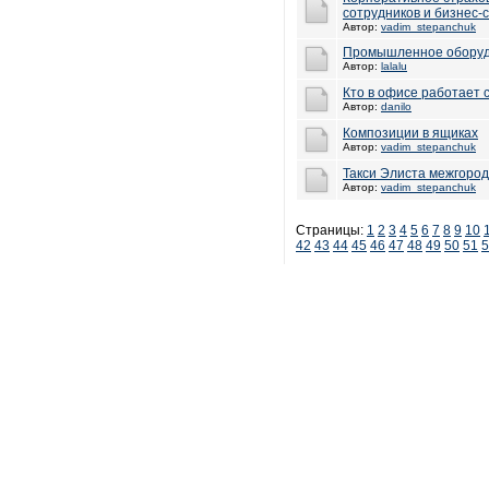
сотрудников и бизнес-
Автор:
vadim_stepanchuk
Промышленное обору
Автор:
lalalu
Кто в офисе работает 
Автор:
danilo
Композиции в ящиках
Автор:
vadim_stepanchuk
Такси Элиста межгород
Автор:
vadim_stepanchuk
Страницы:
1
2
3
4
5
6
7
8
9
10
42
43
44
45
46
47
48
49
50
51
5