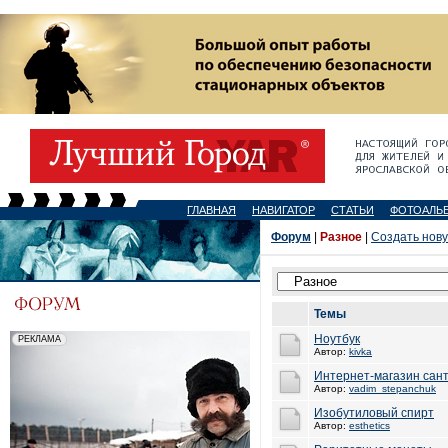
ГЛАВНАЯ
НАВИГАТОР
СТАТЬИ
ФОТОАЛЬ
Форум
|
Разное
|
Создать нов
Темы
Ноутбук
Автор:
kivka
Интернет-магазин сан
Автор:
vadim_stepanchuk
Изобутиловый спирт
Автор:
esthetics