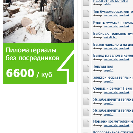
Раритетные монеты
Автор:
lalalu
Топ букмекерских конт
Автор:
vadim_stepanchuk
Купить мужской пиджак 
Автор:
vadim_stepanchuk
Выбираю транспортну
Автор:
kolodich_
Вызов нарколога на до
Автор:
vadim_stepanchuk
Вывод из запоя в Кеме
Автор:
vadim_stepanchuk
Теплый пол
Автор:
rega85
электрический тёплый 
Автор:
rega85
Сервис и ремонт Пежо 
Автор:
vadim_stepanchuk
Як забезпечити тепло 
Автор:
rega85
Як забезпечити тепло 
Автор:
rega85
Новинки косметологиче
Автор:
vadim_stepanchuk
Корпоративное страхов