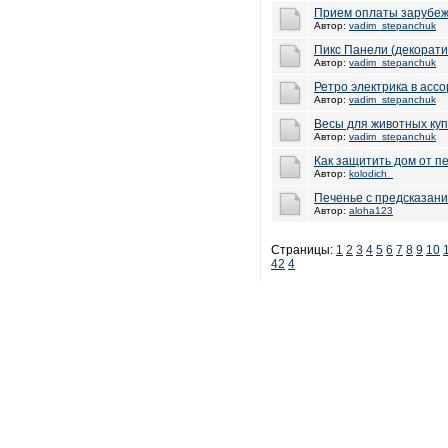
Прием оплаты зарубе
Автор:
vadim_stepanchuk
Пикс Панели (декорати
Автор:
vadim_stepanchuk
Ретро электрика в асс
Автор:
vadim_stepanchuk
Весы для животных куп
Автор:
vadim_stepanchuk
Как защитить дом от п
Автор:
kolodich_
Печенье с предсказан
Автор:
aloha123
Страницы:
1
2
3
4
5
6
7
8
9
10
42
4