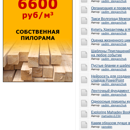
Автор:
vadim_stepanchuk
Организация и проведе
Автор:
vadim_stepanchuk
Такси Волгоград Межго
Автор:
vadim_stepanchuk
Купить Хризантемы в 
Автор:
vadim_stepanchuk
Оценка жизненного цик
Автор:
vadim_stepanchuk
Шаблоны Приглашений
на любое событие
Автор:
vadim_stepanchuk
Пустые бланки и шабл
Автор:
vadim_stepanchuk
Нейросеть для создан
слайдов PowerPoint
Автор:
vadim_stepanchuk
Ленточный фундамент 
Автор:
vadim_stepanchuk
Одноосные прицепы ку
Автор:
vadim_stepanchuk
Exploring Mahadev Book 
Автор:
mahadev1234
Каким образом лучше в
Автор:
yaroskin