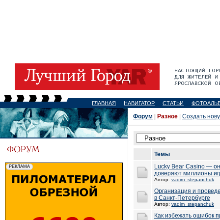
ГЛАВНАЯ
НАВИГАТОР
СТАТЬИ
ФОТОАЛЬ
Форум
|
Разное
|
Создать нов
Темы
Lucky Bear Casino — о
доверяют миллионы иг
Автор:
vadim_stepanchuk
Организация и провед
в Санкт-Петербурге
Автор:
vadim_stepanchuk
Как избежать ошибок п