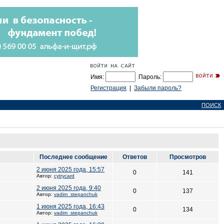
Имя:
Пароль:
Регистрация
|
Забыли пароль?
ПОИСК
Последнее сообщение
Ответов
Просмотров
2 июня 2025 года, 15:57
0
141
Автор:
cytrycard
2 июня 2025 года, 9:40
0
137
Автор:
vadim_stepanchuk
1 июня 2025 года, 16:43
0
134
Автор:
vadim_stepanchuk