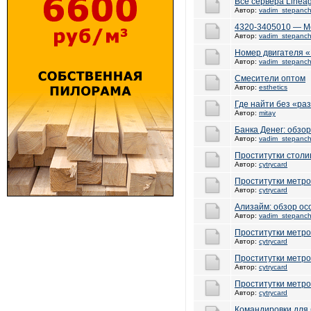
Все сервера Linea
Автор:
vadim_stepanc
4320-3405010 — Ме
Автор:
vadim_stepanc
Номер двигателя 
Автор:
vadim_stepanc
Смесители оптом
Автор:
esthetics
Где найти без «ра
Автор:
mitay
Банка Денег: обзо
Автор:
vadim_stepanc
Проститутки стол
Автор:
cytrycard
Проститутки метро
Автор:
cytrycard
Ализайм: обзор ос
Автор:
vadim_stepanc
Проститутки метро
Автор:
cytrycard
Проститутки метр
Автор:
cytrycard
Проститутки метр
Автор:
cytrycard
Командировки для 