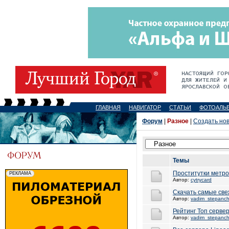
ГЛАВНАЯ
НАВИГАТОР
СТАТЬИ
ФОТОАЛЬ
Форум
|
Разное
|
Создать но
Темы
Проститутки метро
Автор:
cytrycard
Скачать самые све
Автор:
vadim_stepanc
Рейтинг Топ сервер
Автор:
vadim_stepanc