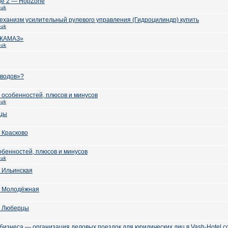
ge 2 — HopZone
huk
ханизм усилительный рулевого управления (Гидроцилиндр) купить
huk
«КАМАЗ»
huk
зводов»?
р особенностей, плюсов и минусов
huk
ицы
 Красково
обенностей, плюсов и минусов
huk
 Ильинская
о Молодёжная
о Люберцы
бизнеса — организация деловых поездок для юридических лиц в Vash-Hotel.