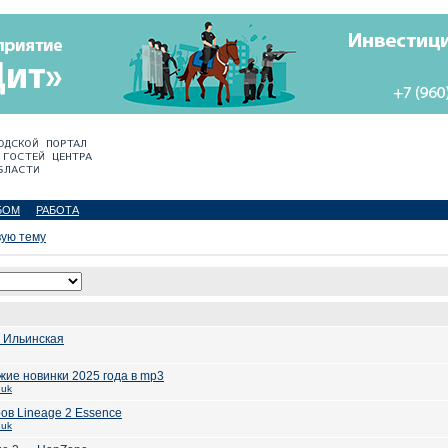
БОМ
РАБОТА
вую тему
 Ильинская
жие новинки 2025 года в mp3
huk
ов Lineage 2 Essence
huk