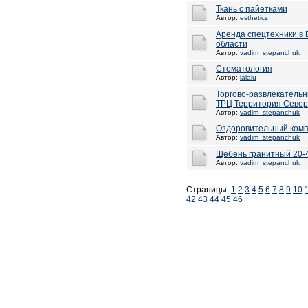
Ткань с пайетками
Автор:
esthetics
Аренда спецтехники в 
области
Автор:
vadim_stepanchuk
Стоматология
Автор:
lalalu
Торгово-развлекательн
ТРЦ Территория Севе
Автор:
vadim_stepanchuk
Оздоровительный комп
Автор:
vadim_stepanchuk
Щебень гранитный 20-
Автор:
vadim_stepanchuk
Страницы:
1
2
3
4
5
6
7
8
9
10
42
43
44
45
46