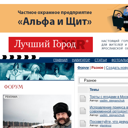
ГЛАВНАЯ
НАВИГАТОР
СТАТЬИ
ФОТОАЛЬ
Форум
|
Разное
|
Создать нов
Темы
Торты с ягодами в Мос
Автор:
vadim_stepanchuk
Исправление прикуса 
современной ортодонт
Автор:
vadim_stepanchuk
Посоветуйте, что деву
Автор:
glaminoz