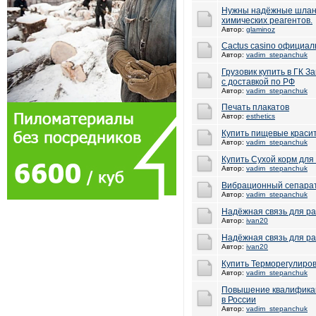
Нужны надёжные шланг
химических реагентов.
Автор:
glaminoz
Cactus casino официал
Автор:
vadim_stepanchuk
Грузовик купить в ГК З
с доставкой по РФ
Автор:
vadim_stepanchuk
Печать плакатов
Автор:
esthetics
Купить пищевые красит
Автор:
vadim_stepanchuk
Купить Сухой корм для
Автор:
vadim_stepanchuk
Вибрационный сепарат
Автор:
vadim_stepanchuk
Надёжная связь для р
Автор:
ivan20
Надёжная связь для р
Автор:
ivan20
Купить Терморегулиро
Автор:
vadim_stepanchuk
Повышение квалификац
в России
Автор:
vadim_stepanchuk