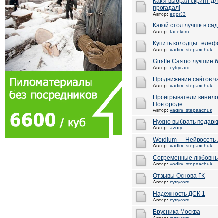
Как я выбрал скрипт дл
прогадал!
Автор:
egor33
Какой стол лучше в сад
Автор:
tacekom
Купить колодцы теле
Автор:
vadim_stepanchuk
Giraffe Casino лучшие
Автор:
cytrycard
Продвижение сайтов ч
Автор:
vadim_stepanchuk
Проигрыватели винило
Новгороде
Автор:
vadim_stepanchuk
Нужно выбрать подарки
Автор:
azoty
Wordium — Нейросеть 
Автор:
vadim_stepanchuk
Современные любовны
Автор:
vadim_stepanchuk
Отзывы Основа ГК
Автор:
cytrycard
Надежность ДСК-1
Автор:
cytrycard
Брусника Москва
Автор:
cytrycard