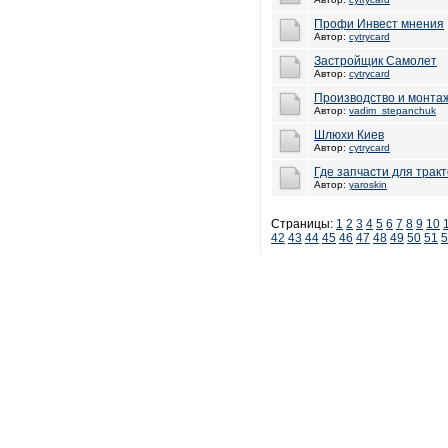
Профи Инвест мнения
Автор:
cytrycard
Застройщик Самолет
Автор:
cytrycard
Производство и монтаж
Автор:
vadim_stepanchuk
Шлюхи Киев
Автор:
cytrycard
Где запчасти для трак
Автор:
yaroskin
Страницы:
1
2
3
4
5
6
7
8
9
10
42
43
44
45
46
47
48
49
50
51
5