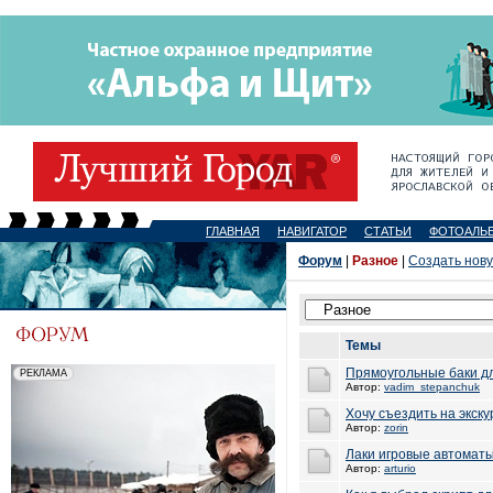
ГЛАВНАЯ
НАВИГАТОР
СТАТЬИ
ФОТОАЛЬ
Форум
|
Разное
|
Создать нов
Темы
Прямоугольные баки дл
Автор:
vadim_stepanchuk
Хочу съездить на экск
Автор:
zorin
Лаки игровые автоматы
Автор:
arturio