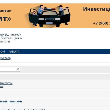
БОМ
РАБОТА
вую тему
труктуры
huk
тными ламелями