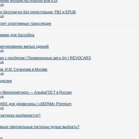
ние Mostbet на Android или iOS
huk
йн бесплатно без регистрации, FB2 и EPUB
huk
трит спортивные трансляции
химию для бассейна
оектирование жилых зданий
huk
ая с пробегом | Проверенные авто б/у | REVOCARS
huk
им. И.М. Сеченова в Москве
huk
зделия
тр Минпромторга — АльфаГОСТ в России
huk
 КМ1 для древесины | «КЕРАМ» Premium
huk
в катерах разбирается?
мные сверлильные патроны лучше выбрать?
ка