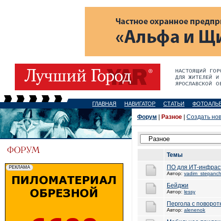
ГЛАВНАЯ
НАВИГАТОР
СТАТЬИ
ФОТОАЛЬ
Форум
|
Разное
|
Создать но
Темы
ПО для ИТ-инфрас
Автор:
vadim_stepanc
Бейджи
Автор:
lessy
Пергола с поворо
Автор:
alenenok