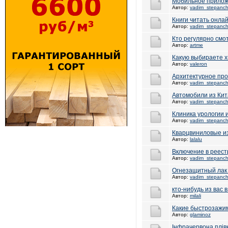
Мобильное приложе
Автор:
vadim_stepanc
Книги читать онла
Автор:
vadim_stepanc
Кто регулярно смо
Автор:
artme
Какую выбираете 
Автор:
valeron
Архитектурное пр
Автор:
vadim_stepanc
Автомобили из Кит
Автор:
vadim_stepanc
Клиника урологии 
Автор:
vadim_stepanc
Кварцвиниловые и
Автор:
lalalu
Включение в реес
Автор:
vadim_stepanc
Огнезащитный лак
Автор:
vadim_stepanc
кто-нибудь из вас 
Автор:
milali
Какие быстрозажи
Автор:
glaminoz
Інфрачервона плів