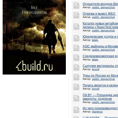
Осушители воздуха Ber
Автор:
vadim_stepanchuk
Откачка и вывоз ЖБО
Автор:
vadim_stepanchuk
Каталог новых китайск
дилера «ТрансТехСерв
Автор:
vadim_stepanchuk
Юридические услуги и 
Автор:
lalalu
ASIC майнеры в Москв
Автор:
vadim_stepanchuk
Средиземноморская ку
Автор:
lalalu
Сыпучие материалы от
Автор:
konofi
Туры по России из Мос
Автор:
vadim_stepanchuk
Печать визиток и кале
Автор:
konofi
G9.BY — Площадка циф
аккаунты, подписки
Автор:
vadim_stepanchuk
Из чего порекомендует
Автор:
glaminoz