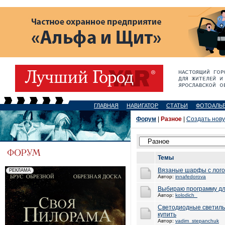
ГЛАВНАЯ
НАВИГАТОР
СТАТЬИ
ФОТОАЛЬ
Форум
|
Разное
|
Создать нов
Темы
Вязаные шарфы с лог
Автор:
innafedorova
Выбираю программу дл
Автор:
kolodich_
Светодиодные светиль
купить
Автор:
vadim_stepanchuk