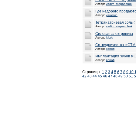
LUNAPARK — Подключен
Автор:
vadim_stepanchuk
Где недорого продаютс
Автор:
yaroskin
Тетранатриевая соль (
Автор:
vadim_stepanchuk
Силовая электроника
Автор:
lalalu
Сотрудничество с СТМ
Автор:
konofi
Имплантация зубов в 
Автор:
konofi
Страницы:
1
2
3
4
5
6
7
8
9
10
42
43
44
45
46
47
48
49
50
51
5