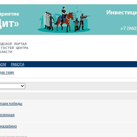
БОМ
РАБОТА
вую тему
 парк победы
 озерная
 нахабино