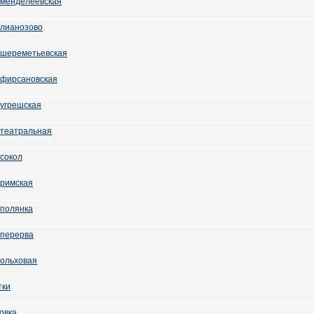
 менделеевская
 лианозово
 шереметьевская
 фирсановская
 угрешская
 театральная
 сокол
 римская
 полянка
 перерва
 ольховая
тки
овка