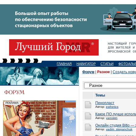
ГЛАВНАЯ
НАВИГАТОР
СТАТЬИ
ФОТОАЛЬ
Форум
|
Разное
|
Создать нов
Темы
Пенопласт
Автор:
esthetics
Какое ПО лучше исполь
Автор:
yaroskin
Онлайн студия Bitlo — 
Автор:
vadim_stepanchuk