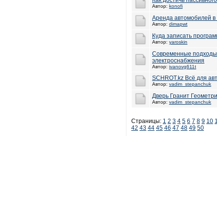
Как достичь пассивного
Автор:
konofi
Аренда автомобилей в 
Автор:
dimapwt
Куда записать програ
Автор:
yaroskin
Современные подходы 
электроснабжения
Автор:
ivanovg611t
SCHROT.kz Всё для авт
Автор:
vadim_stepanchuk
Дверь Гранит Геометр
Автор:
vadim_stepanchuk
Страницы:
1
2
3
4
5
6
7
8
9
10
42
43
44
45
46
47
48
49
50