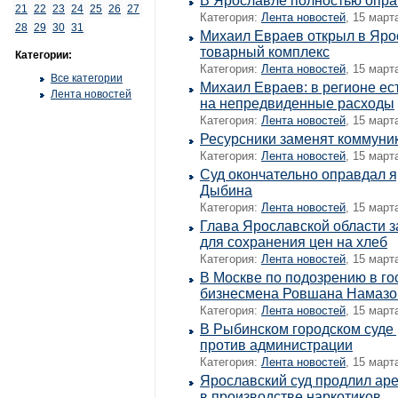
В Ярославле полностью опра
21
22
23
24
25
26
27
Категория:
Лента новостей
, 15 март
28
29
30
31
Михаил Евраев открыл в Яро
товарный комплекс
Категории:
Категория:
Лента новостей
, 15 март
Все категории
Михаил Евраев: в регионе е
Лента новостей
на непредвиденные расходы
Категория:
Лента новостей
, 15 март
Ресурсники заменят коммуни
Категория:
Лента новостей
, 15 март
Суд окончательно оправдал я
Дыбина
Категория:
Лента новостей
, 15 март
Глава Ярославской области з
для сохранения цен на хлеб
Категория:
Лента новостей
, 15 март
В Москве по подозрению в го
бизнесмена Ровшана Намазо
Категория:
Лента новостей
, 15 март
В Рыбинском городском суде
против администрации
Категория:
Лента новостей
, 15 март
Ярославский суд продлил аре
в производстве наркотиков