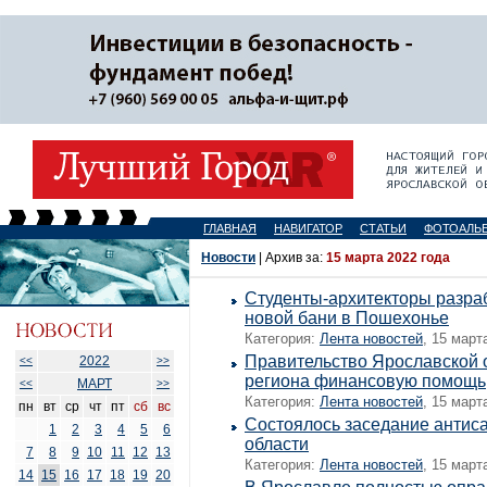
ГЛАВНАЯ
НАВИГАТОР
СТАТЬИ
ФОТОАЛЬ
Новости
| Архив за:
15 марта 2022 года
Студенты-архитекторы разра
новой бани в Пошехонье
Категория:
Лента новостей
, 15 март
Правительство Ярославской 
2022
<<
>>
региона финансовую помощь
МАРТ
<<
>>
Категория:
Лента новостей
, 15 март
пн
вт
ср
чт
пт
сб
вс
Состоялось заседание антис
1
2
3
4
5
6
области
7
8
9
10
11
12
13
Категория:
Лента новостей
, 15 март
14
15
16
17
18
19
20