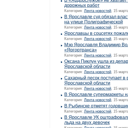
В «Ярдорслужбе» не хватает 
дорожных работ
Категория:
Лента новостей
, 15 март
В Ярославле суд обязал влас
на улице Полиграфической
Категория:
Лента новостей
, 15 март
Ярославцы в соцсетях пожал
Категория:
Лента новостей
, 15 март
Мэр Ярославля Владимир Вол
«Яргортранса»
Категория:
Лента новостей
, 15 март
Оксана Пиклун ушла из депа
Ярославской области
Категория:
Лента новостей
, 15 март
Сахарный песок поступает в
Ярославской области
Категория:
Лента новостей
, 15 март
В Ярославле супермаркеты н
Категория:
Лента новостей
, 15 март
В Рыбинске отметят годовщи
Категория:
Лента новостей
, 15 март
В Ярославле УК оштрафовали
льда на двух девочек
Категория:
Лента новостей
, 15 март