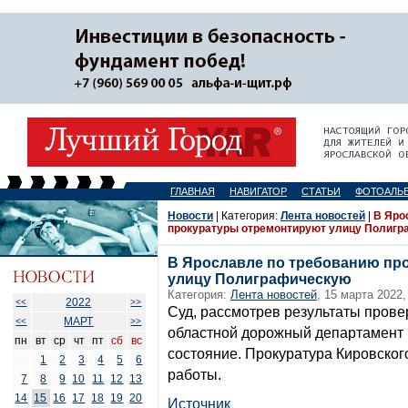
ГЛАВНАЯ
НАВИГАТОР
СТАТЬИ
ФОТОАЛЬ
Новости
| Категория:
Лента новостей
|
В Яро
прокуратуры отремонтируют улицу Полиг
В Ярославле по требованию пр
улицу Полиграфическую
Категория:
Лента новостей
, 15 марта 2022,
2022
<<
>>
Суд, рассмотрев результаты прове
МАРТ
<<
>>
областной дорожный департамент 
пн
вт
ср
чт
пт
сб
вс
состояние. Прокуратура Кировског
1
2
3
4
5
6
работы.
7
8
9
10
11
12
13
14
15
16
17
18
19
20
Источник