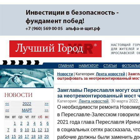
ГЛАВНАЯ
НАВИГАТОР
СТАТЬИ
ФОТОАЛЬ
Новости
| Категория:
Лента новостей
|
Замгл
оштрафовать за неотремонтированный мост
Замглавы Переславля могут ош
за неотремонтированный мост ч
Категория:
Лента новостей
, 30 марта 2022,
2022
<<
>>
О необходимости ремонта Новомир
МАРТ
<<
>>
в Переславле-Залесском говорили 
пн
вт
ср
чт
пт
сб
вс
2021 года глава Переславля Ирина
1
2
3
4
5
6
в социальных сетях рассказала, что
7
8
9
10
11
12
13
14
15
16
17
18
19
20
рабочие должны были заменить до