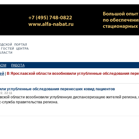
БОМ
РАБОТА
ей
|
В Ярославской области возобновили углубленные обследования пер
или углубленные обследования перенесших ковид пациентов
2, 22:11
вской области возобновили углубленную диспансеризацию жителей региона, 
с-служба правительства региона.