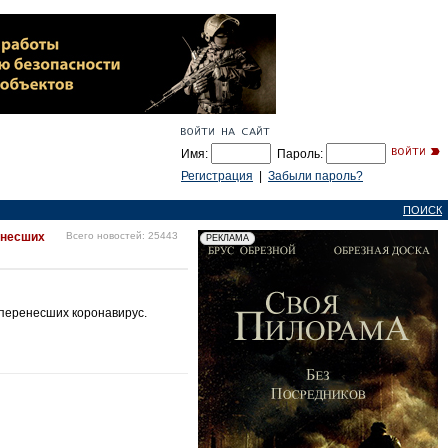
Имя:
Пароль:
Регистрация
|
Забыли пароль?
ПОИСК
енесших
Всего новостей: 25443
перенесших коронавирус.