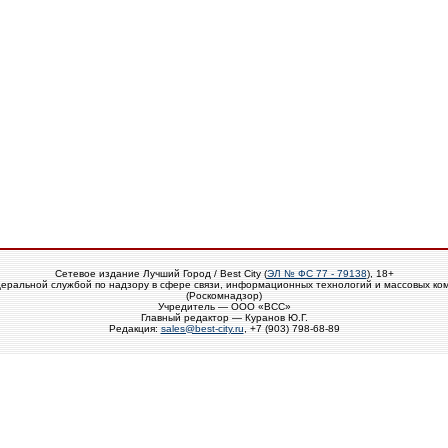
Сетевое издание Лучший Город / Best City (
ЭЛ № ФС 77 - 79138
), 18+
еральной службой по надзору в сфере связи, информационных технологий и массовых ко
(Роскомнадзор)
Учредитель — ООО «ВСС»
Главный редактор — Куранов Ю.Г.
Редакция:
sales@best-city.ru
, +7 (903) 798-68-89