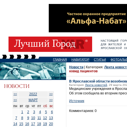
ГЛАВНАЯ
НАВИГАТОР
СТАТЬИ
ФОТОАЛЬ
Новости
| Категория:
Лента новост
ковид пациентов
В Ярославской области возобнов
Категория:
Лента новостей
, 29 марта 202
Медицинские учреждения в Яросла
Об этом сообщила во вторник прес
2022
<<
>>
МАРТ
<<
>>
Источник
пн
вт
ср
чт
пт
сб
вс
Комментариев: 0
1
2
3
4
5
6
7
8
9
10
11
12
13
14
15
16
17
18
19
20