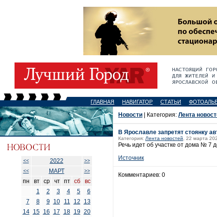
ГЛАВНАЯ
НАВИГАТОР
СТАТЬИ
ФОТОАЛЬ
Новости
| Категория:
Лента новост
В Ярославле запретят стоянку а
Категория:
Лента новостей
, 22 марта 20
Речь идет об участке от дома № 7 
Источник
2022
<<
>>
МАРТ
<<
>>
Комментариев: 0
пн
вт
ср
чт
пт
сб
вс
1
2
3
4
5
6
7
8
9
10
11
12
13
14
15
16
17
18
19
20