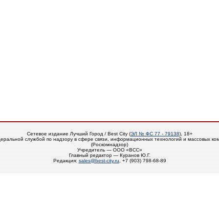
Сетевое издание Лучший Город / Best City (
ЭЛ № ФС 77 - 79138
), 18+
еральной службой по надзору в сфере связи, информационных технологий и массовых ко
(Роскомнадзор)
Учредитель — ООО «ВСС»
Главный редактор — Куранов Ю.Г.
Редакция:
sales@best-city.ru
, +7 (903) 798-68-89