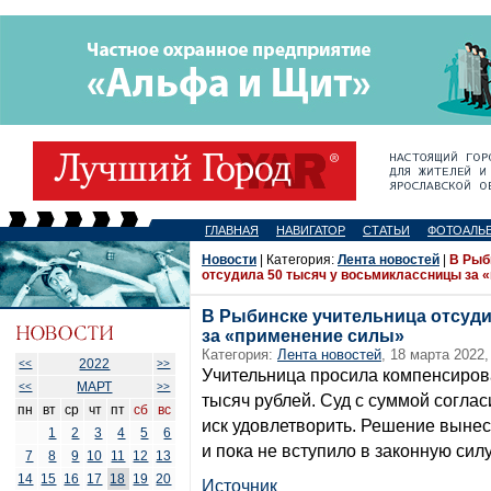
ГЛАВНАЯ
НАВИГАТОР
СТАТЬИ
ФОТОАЛЬ
Новости
| Категория:
Лента новостей
|
В Рыб
отсудила 50 тысяч у восьмиклассницы за 
В Рыбинске учительница отсуди
за «применение силы»
Категория:
Лента новостей
, 18 марта 2022,
2022
<<
>>
Учительница просила компенсиров
МАРТ
<<
>>
тысяч рублей. Суд с суммой соглас
пн
вт
ср
чт
пт
сб
вс
иск удовлетворить. Решение вынес
1
2
3
4
5
6
и пока не вступило в законную силу
7
8
9
10
11
12
13
14
15
16
17
18
19
20
Источник