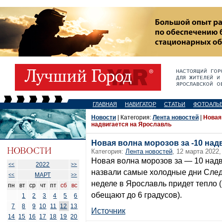
ГЛАВНАЯ
НАВИГАТОР
СТАТЬИ
ФОТОАЛЬ
Новости
| Категория:
Лента новостей
|
Новая
надвигается на Ярославль
Новая волна морозов за -10 над
Категория:
Лента новостей
, 12 марта 2022,
Новая волна морозов за — 10 над
2022
<<
>>
назвали самые холодные дни След
МАРТ
<<
>>
неделе в Ярославль придет тепло 
пн
вт
ср
чт
пт
сб
вс
обещают до 6 градусов).
1
2
3
4
5
6
7
8
9
10
11
12
13
Источник
14
15
16
17
18
19
20