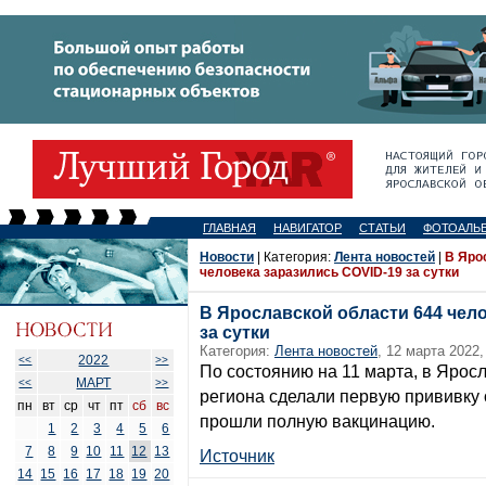
ГЛАВНАЯ
НАВИГАТОР
СТАТЬИ
ФОТОАЛЬ
Новости
| Категория:
Лента новостей
|
В Яро
человека заразились COVID-19 за сутки
В Ярославской области 644 чел
за сутки
Категория:
Лента новостей
, 12 марта 2022,
2022
<<
>>
По состоянию на 11 марта, в Ярос
МАРТ
<<
>>
региона сделали первую прививку 
пн
вт
ср
чт
пт
сб
вс
прошли полную вакцинацию.
1
2
3
4
5
6
7
8
9
10
11
12
13
Источник
14
15
16
17
18
19
20