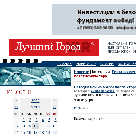
ГЛАВНАЯ
НАВИГАТОР
СТАТЬИ
ФОТОАЛЬ
Новости
| Категория:
Лента новост
пластиковую тару
Сегодня ночью в Ярославле сгор
Категория:
Лента новостей
, 10 марта 20
Тушили почти всю ночь. С огнём бо
часам утра.
2022
<<
>>
МАРТ
<<
>>
Источник
пн
вт
ср
чт
пт
сб
вс
Комментариев: 0
1
2
3
4
5
6
7
8
9
10
11
12
13
14
15
16
17
18
19
20