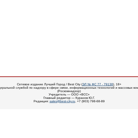
Сетевое издание Лучший Город / Best City (
ЭЛ № ФС 77 - 79138
), 18+
еральной службой по надзору в сфере связи, информационных технологий и массовых ко
(Роскомнадзор)
Учредитель — ООО «ВСС»
Главный редактор — Куранов Ю.Г.
Редакция:
sales@best-city.ru
, +7 (903) 798-68-89