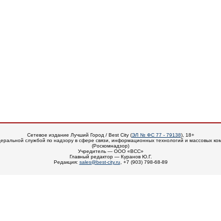
Сетевое издание Лучший Город / Best City (
ЭЛ № ФС 77 - 79138
), 18+
еральной службой по надзору в сфере связи, информационных технологий и массовых ко
(Роскомнадзор)
Учредитель — ООО «ВСС»
Главный редактор — Куранов Ю.Г.
Редакция:
sales@best-city.ru
, +7 (903) 798-68-89