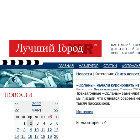
ГЛАВНАЯ
НАВИГАТОР
СТАТЬИ
ФОТОАЛЬ
Новости
| Категория:
Лента новост
«Орланы» начали курсировать из
Категория:
Лента новостей
, 2 марта 2022
Трехвагонные «Орланы» заменяют 
мы писали, что с января современ
тысяч пассажиров.
2022
<<
>>
МАРТ
<<
>>
Источник
пн
вт
ср
чт
пт
сб
вс
Комментариев: 0
1
2
3
4
5
6
7
8
9
10
11
12
13
14
15
16
17
18
19
20