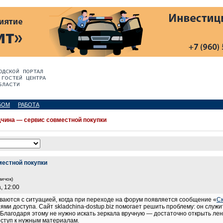
БОМ
РАБОТА
чина — сервис совместной покупки
местной покупки
вичок)
, 12:00
ваются с ситуацией, когда при переходе на форум появляется сообщение «
С
ми доступа. Сайт skladchina-dostup.biz помогает решить проблему: он служ
Благодаря этому не нужно искать зеркала вручную — достаточно открыть лен
оступ к нужным материалам.