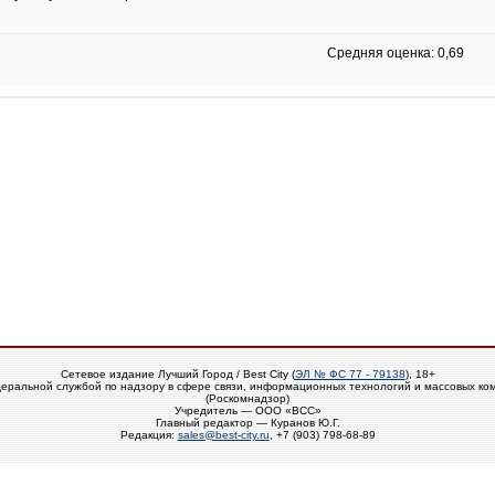
Средняя оценка: 0,69
Сетевое издание Лучший Город / Best City (
ЭЛ № ФС 77 - 79138
), 18+
еральной службой по надзору в сфере связи, информационных технологий и массовых ко
(Роскомнадзор)
Учредитель — ООО «ВСС»
Главный редактор — Куранов Ю.Г.
Редакция:
sales@best-city.ru
, +7 (903) 798-68-89