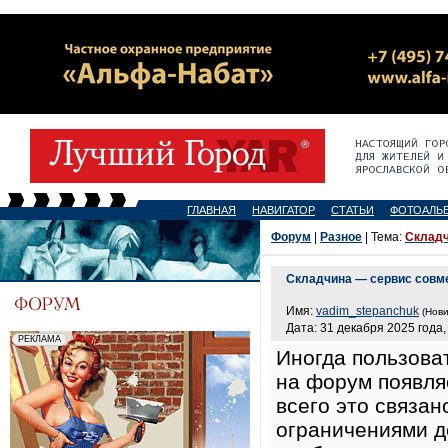
ГЛАВНАЯ
НАВИГАТОР
СТАТЬИ
ФОТОАЛЬ
Форум
|
Разное
| Тема:
Складч
Складчина — сервис совм
Имя:
vadim_stepanchuk
(Нови
Дата: 31 декабря 2025 года,
Иногда пользоват
на форум появля
всего это связа
ограничениями до