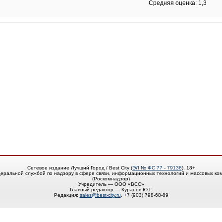
Средняя оценка: 1,3
Сетевое издание Лучший Город / Best City (
ЭЛ № ФС 77 - 79138
), 18+
еральной службой по надзору в сфере связи, информационных технологий и массовых ко
(Роскомнадзор)
Учредитель — ООО «ВСС»
Главный редактор — Куранов Ю.Г.
Редакция:
sales@best-city.ru
, +7 (903) 798-68-89