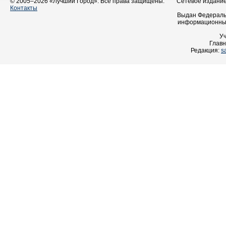
© 2005–2026 «Лучший Город». Все права защищены.
Сетевое издание 
Контакты
Выдан Федеральн
информационных
У
Главн
Редакция:
s