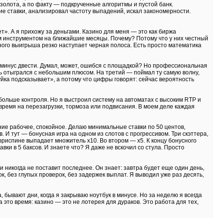
 золота, а по факту — подкрученные алгоритмы и пустой банк.
ие ставки, анализировал частоту выпадений, искал закономерности.
т». А я прихожу за деньгами. Казино для меня — это как биржа
ным инструментом на ближайшие месяцы. Почему? Потому что у них честный
упного выигрыша резко наступает черная полоса. Есть просто математика
— минус двести. Думал, может, ошибся с площадкой? Но профессиональная
нь отыгрался с небольшим плюсом. На третий — поймал ту самую волну,
«чуйка подсказывает», а потому что цифры говорят: сейчас вероятность
 больше контроля. Но я выстроил систему на автоматах с высоким RTP и
 время на перезагрузки, тормоза или подвисания. В моем деле каждая
ение рабочее, спокойное. Делаю минимальные ставки по 50 центов,
 И тут — бонусная игра на одном из слотов с прогрессивом. Три скэттера,
риспине выпадает множитель х10. Во втором — х5. К концу бонусного
ки в 5 баксов. И знаете что? Я даже не вскочил со стула. Просто
никогда не поставит последнее. Он знает: завтра будет еще один день,
к, без глупых проверок, без задержек выплат. Я выводил уже раз десять,
 бывают дни, когда я закрываю ноутбук в минусе. Но за неделю я всегда
а это время: казино — это не лотерея для дураков. Это работа для тех,