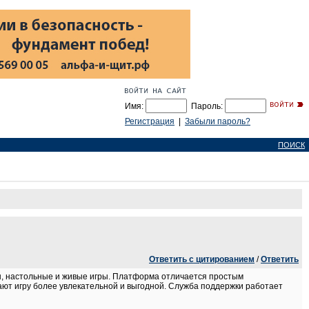
Имя:
Пароль:
Регистрация
|
Забыли пароль?
ПОИСК
Ответить с цитированием
/
Ответить
ы, настольные и живые игры. Платформа отличается простым
ают игру более увлекательной и выгодной. Служба поддержки работает