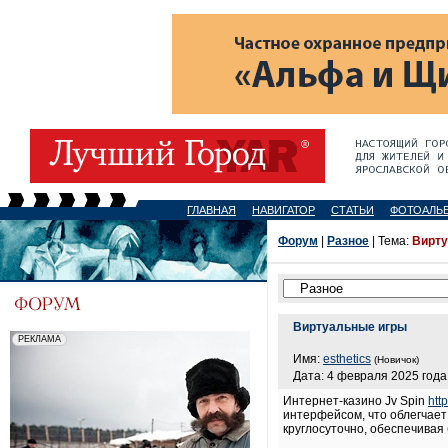
ГЛАВНАЯ
НАВИГАТОР
СТАТЬИ
ФОТОАЛЬ
Форум
|
Разное
| Тема:
Вирту
Виртуальные игры
Имя:
esthetics
(Новичок)
Дата: 4 февраля 2025 года
Интернет-казино Jv Spin
http
интерфейсом, что облегчает
круглосуточно, обеспечивая