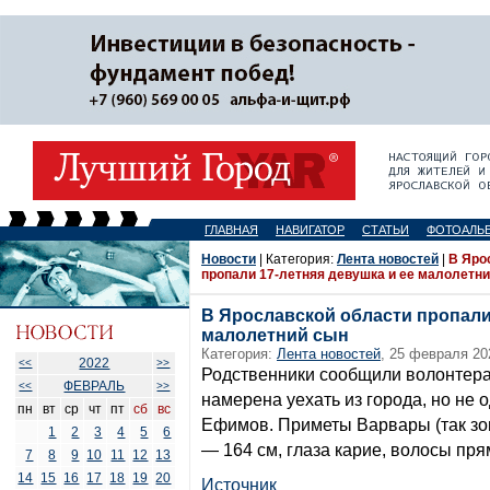
ГЛАВНАЯ
НАВИГАТОР
СТАТЬИ
ФОТОАЛЬ
Новости
| Категория:
Лента новостей
|
В Яро
пропали 17-летняя девушка и ее малолетн
В Ярославской области пропали 
малолетний сын
Категория:
Лента новостей
, 25 февраля 20
2022
<<
>>
Родственники сообщили волонтера
ФЕВРАЛЬ
<<
>>
намерена уехать из города, но не 
пн
вт
ср
чт
пт
сб
вс
Ефимов. Приметы Варвары (так зову
1
2
3
4
5
6
— 164 см, глаза карие, волосы пр
7
8
9
10
11
12
13
14
15
16
17
18
19
20
Источник