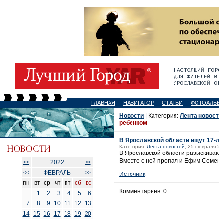
ГЛАВНАЯ
НАВИГАТОР
СТАТЬИ
ФОТОАЛЬ
Новости
| Категория:
Лента новост
ребенком
В Ярославской области ищут 17
Категория:
Лента новостей
, 25 февраля 
В Ярославской области разыскиваю
Вместе с ней пропал и Ефим Семено
2022
<<
>>
ФЕВРАЛЬ
<<
>>
Источник
пн
вт
ср
чт
пт
сб
вс
Комментариев: 0
1
2
3
4
5
6
7
8
9
10
11
12
13
14
15
16
17
18
19
20