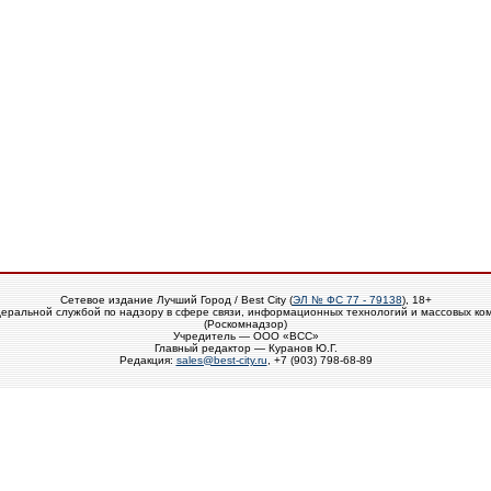
Сетевое издание Лучший Город / Best City (
ЭЛ № ФС 77 - 79138
), 18+
еральной службой по надзору в сфере связи, информационных технологий и массовых ко
(Роскомнадзор)
Учредитель — ООО «ВСС»
Главный редактор — Куранов Ю.Г.
Редакция:
sales@best-city.ru
, +7 (903) 798-68-89