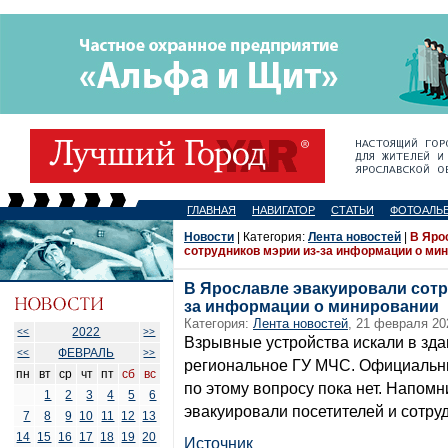
ГЛАВНАЯ
НАВИГАТОР
СТАТЬИ
ФОТОАЛЬ
Новости
| Категория:
Лента новостей
|
В Яро
сотрудников мэрии из-за информации о ми
В Ярославле эвакуировали сотр
за информации о минировании
Категория:
Лента новостей
, 21 февраля 20
2022
<<
>>
Взрывные устройства искали в зда
ФЕВРАЛЬ
<<
>>
региональное ГУ МЧС. Официальн
пн
вт
ср
чт
пт
сб
вс
по этому вопросу пока нет. Напомн
1
2
3
4
5
6
эвакуировали посетителей и сотру
7
8
9
10
11
12
13
14
15
16
17
18
19
20
Источник