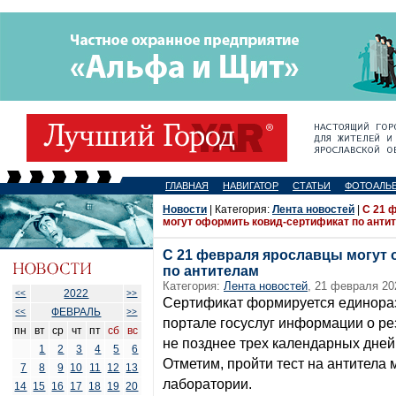
ГЛАВНАЯ
НАВИГАТОР
СТАТЬИ
ФОТОАЛЬ
Новости
| Категория:
Лента новостей
|
С 21 
могут оформить ковид-сертификат по анти
С 21 февраля ярославцы могут
по антителам
Категория:
Лента новостей
, 21 февраля 20
2022
<<
>>
Сертификат формируется единора
ФЕВРАЛЬ
<<
>>
портале госуслуг информации о ре
пн
вт
ср
чт
пт
сб
вс
не позднее трех календарных дней
1
2
3
4
5
6
Отметим, пройти тест на антитела
7
8
9
10
11
12
13
лаборатории.
14
15
16
17
18
19
20