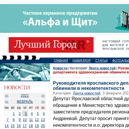
ГЛАВНАЯ
НАВИГАТОР
СТАТЬИ
ФОТОАЛЬ
Новости
| Категория:
Лента новостей
|
Руков
департамента здравоохранения обвинили в
Руководителя ярославского де
обвинили в некомпетентности
Категория:
Лента новостей
, 3 февраля 202
2022
<<
>>
Депутат Ярославской областной д
ФЕВРАЛЬ
<<
>>
обращение в Министерство здраво
пн
вт
ср
чт
пт
сб
вс
заместителя председателя регион
1
2
3
4
5
6
Андреевой. Депутат просит принят
7
8
9
10
11
12
13
некомпетентности и.о. директора 
14
15
16
17
18
19
20