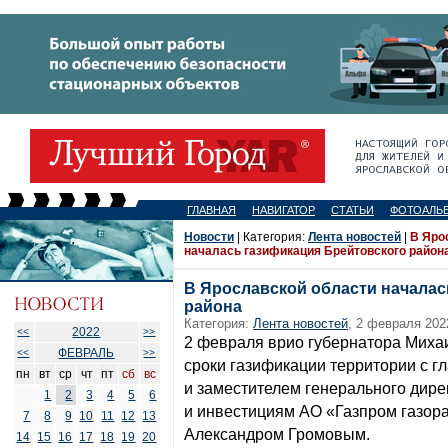
ГЛАВНАЯ
НАВИГАТОР
СТАТЬИ
ФОТОАЛЬ
Новости
| Категория:
Лента новостей
|
В Яро
началась газификация Брейтовского район
В Ярославской области началас
района
Категория:
Лента новостей
, 2 февраля 202
2022
<<
>>
2 февраля врио губернатора Миха
ФЕВРАЛЬ
<<
>>
сроки газификации территории с 
пн
вт
ср
чт
пт
сб
вс
и заместителем генерального дире
1
2
3
4
5
6
и инвестициям АО «Газпром газор
7
8
9
10
11
12
13
Александром Громовым.
14
15
16
17
18
19
20