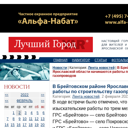
ГЛАВНАЯ
НАВИГАТОР
СТАТЬИ
ФОТОАЛЬ
Новости
| Категория:
Лента новостей
|
В Бре
Ярославской области начинаются работы п
газопроводов
В Брейтовском районе Ярослав
работы по строительству газоп
2022
<<
>>
Категория:
Лента новостей
, 2 февраля 202
ФЕВРАЛЬ
<<
>>
В ходе встречи было отмечено, чт
пн
вт
ср
чт
пт
сб
вс
изыскательские работы по трем м
1
2
3
4
5
6
ГРС «Брейтово» — село Брейтово 
7
8
9
10
11
12
13
ГРС «Брейтово» — село Покровско
14
15
16
17
18
19
20