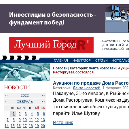
ГЛАВНАЯ
НАВИГАТОР
СТАТЬИ
ФОТОАЛЬ
Новости
| Категория:
Лента новостей
|
Аукци
Расторгуева состоялся
Аукцион по продаже Дома Расто
Категория:
Лента новостей
, 1 февраля 202
Накануне, 31-го января, в Рыбинск
2022
<<
>>
Дома Расторгуева. Комплекс из дв
ФЕВРАЛЬ
<<
>>
это выявленный объект культурно
пн
вт
ср
чт
пт
сб
вс
перейти Илье Шутову.
1
2
3
4
5
6
7
8
9
10
11
12
13
Источник
14
15
16
17
18
19
20