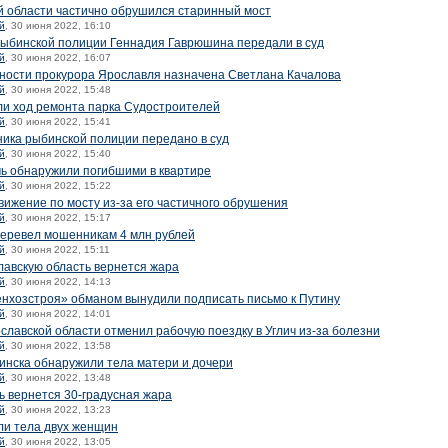
й области частично обрушился старинный мост
й
, 30 июня 2022, 16:10
рыбинской полиции Геннадия Гаврюшина передали в суд
й
, 30 июня 2022, 16:07
ости прокурора Ярославля назначена Светлана Качалова
й
, 30 июня 2022, 15:48
ли ход ремонта парка Судостроителей
й
, 30 июня 2022, 15:41
ика рыбинской полиции передано в суд
й
, 30 июня 2022, 15:40
чь обнаружили погибшими в квартире
й
, 30 июня 2022, 15:22
вижение по мосту из-за его частичного обрушения
й
, 30 июня 2022, 15:17
перевел мошенникам 4 млн рублей
й
, 30 июня 2022, 15:11
лавскую область вернется жара
й
, 30 июня 2022, 14:13
нхозстроя» обманом вынудили подписать письмо к Путину
й
, 30 июня 2022, 14:01
славской области отменил рабочую поездку в Углич из-за болезни
й
, 30 июня 2022, 13:58
инска обнаружили тела матери и дочери
й
, 30 июня 2022, 13:48
ь вернется 30-градусная жара
й
, 30 июня 2022, 13:23
ли тела двух женщин
й
, 30 июня 2022, 13:05