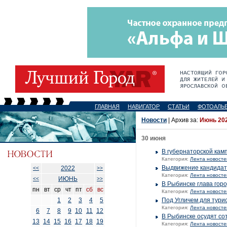
ГЛАВНАЯ
НАВИГАТОР
СТАТЬИ
ФОТОАЛЬ
Новости
| Архив за:
Июнь 202
30 июня
В губернаторской кам
Категория:
Лента новосте
Выдвижение кандидат
2022
<<
>>
Категория:
Лента новосте
ИЮНЬ
<<
>>
В Рыбинске глава гор
пн
вт
ср
чт
пт
сб
вс
Категория:
Лента новосте
1
2
3
4
5
Под Угличем для тури
Категория:
Лента новосте
6
7
8
9
10
11
12
В Рыбинске осудят со
13
14
15
16
17
18
19
Категория:
Лента новосте