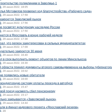
троительство поликлиники в Заволжье-1
й
, 29 июня 2022, 18:05
Илья Мотовилов проверил ход благоустройства «Рабочего сада»
й
, 29 июня 2022, 17:59
закроется Заволжский рынок
й
, 29 июня 2022, 17:56
ке посвятят культурному наследию России
й
, 29 июня 2022, 17:50
рнется в Ярославль в конце рабочей недели
й
, 29 июня 2022, 17:38
зал, что регион заинтересован в сильных муниципалитетах
й
, 29 июня 2022, 17:09
нчательно закроется 30 июня
й
, 29 июня 2022, 16:40
л в срок выполнить ремонт объектов по линии Минсельхоза
й
, 29 июня 2022, 16:30
й области принял документы второго самовыдвиженца на выборы губернатор
й
, 29 июня 2022, 16:02
ке появились новые обитатели
й
, 29 июня 2022, 16:00
скондукторную систему оплаты проезда в автобусе
й
, 29 июня 2022, 15:47
вой поезд насмерть сбил пенсионерку
й
, 29 июня 2022, 15:17
льно закрывается «Заволжский рынок»
й
, 29 июня 2022, 14:44
шли в финал кадрового проекта «Ярославский резерв»
й
, 29