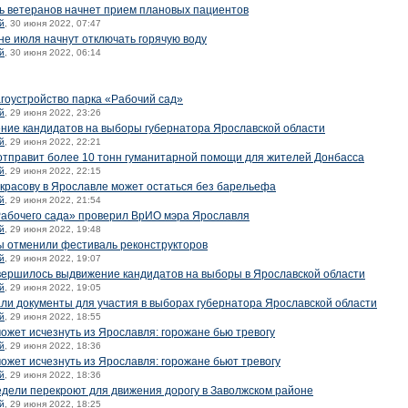
ь ветеранов начнет прием плановых пациентов
й
, 30 июня 2022, 07:47
не июля начнут отключать горячую воду
й
, 30 июня 2022, 06:14
гоустройство парка «Рабочий сад»
й
, 29 июня 2022, 23:26
ние кандидатов на выборы губернатора Ярославской области
й
, 29 июня 2022, 22:21
отправит более 10 тонн гуманитарной помощи для жителей Донбасса
й
, 29 июня 2022, 22:15
расову в Ярославле может остаться без барельефа
й
, 29 июня 2022, 21:54
Рабочего сада» проверил ВрИО мэра Ярославля
й
, 29 июня 2022, 19:48
ы отменили фестиваль реконструкторов
й
, 29 июня 2022, 19:07
авершилось выдвижение кандидатов на выборы в Ярославской области
й
, 29 июня 2022, 19:05
ли документы для участия в выборах губернатора Ярославской области
й
, 29 июня 2022, 18:55
ожет исчезнуть из Ярославля: горожане бью тревогу
й
, 29 июня 2022, 18:36
ожет исчезнуть из Ярославля: горожане бьют тревогу
й
, 29 июня 2022, 18:36
едели перекроют для движения дорогу в Заволжском районе
й
, 29 июня 2022, 18:25