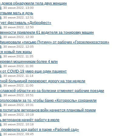
з домов обнаружили тела двух женщин
й
, 30 июня 2022, 13:00
твыми мать и дочь
й
, 30 июня 2022, 12:51
тует фестиваль «Доброфест»
й
, 30 июня 2022, 12:50
твенности привлекли 61 водителя за тонировку машин
й
, 30 июня 2022, 12:30
фицировали «письмо Путину» от рабочих «Горзеленхозстроя»
й
, 30 июня 2022, 12:05
ся новый пик жары
й
, 30 июня 2022, 11:35
перевел мошенникам более 4 млн
й
, 30 июня 2022, 11:30
и от COVID-19 умер еще один пациент
й
, 30 июня 2022, 11:14
тной больницей перекроют дорогу на три недели
й
, 30 июня 2022, 11:00
славской области из-за болезни отменяет рабочие поездки
й
, 30 июня 2022, 10:51
голосовали за то, чтобы баню «Которосль» сохранили
й
, 30 июня 2022, 10:31
 в госпитале ветеранов войн начнется плановый прием
й
, 30 июня 2022, 10:19
ь ветеранов начнёт работу в июле
й
, 30 июня 2022, 10:18
 проверила ход работ в парке «Рабочий сад»
й
, 30 июня 2022, 09:45