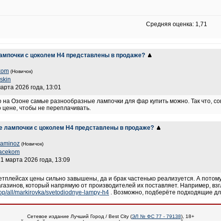
Средняя оценка: 1,71
лампочки с цоколем H4 представлены в продаже?
kom
(Новичок)
skin
марта 2026 года, 13:01
то на Озоне самые разнообразные лампочки для фар купить можно. Так что, со
 цене, чтобы не переплачивать.
е лампочки с цоколем H4 представлены в продаже?
laminoz
(Новичок)
tacekom
21 марта 2026 года, 13:09
етплейсах цены сильно завышены, да и брак частенько реализуется. А потому
газинов, который напрямую от производителей их поставляет. Например, взгл
hop/all/markirovka/svetodiodnye-lampy-h4
. Возможно, подберёте подходящие дл
Сетевое издание Лучший Город / Best City (
ЭЛ № ФС 77 - 79138
), 18+