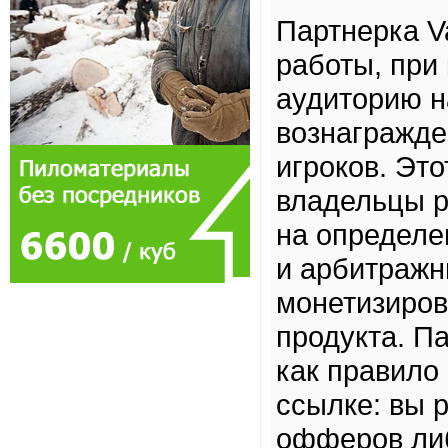
Партнерка V
работы, при
аудиторию н
вознагражде
игроков. Эт
владельцы р
на определе
и арбитражн
монетизиров
продукта. П
как правило
ссылке: вы 
офферов либ