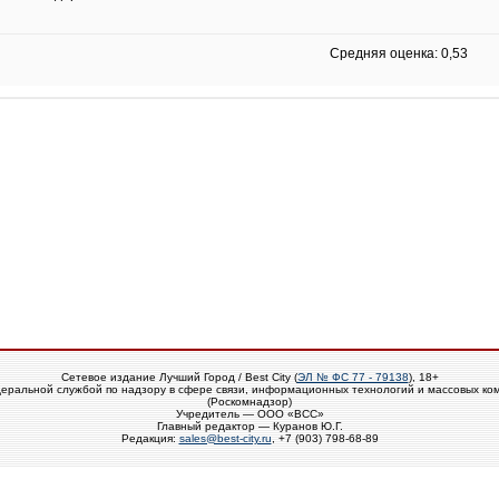
Средняя оценка: 0,53
Сетевое издание Лучший Город / Best City (
ЭЛ № ФС 77 - 79138
), 18+
еральной службой по надзору в сфере связи, информационных технологий и массовых ко
(Роскомнадзор)
Учредитель — ООО «ВСС»
Главный редактор — Куранов Ю.Г.
Редакция:
sales@best-city.ru
, +7 (903) 798-68-89