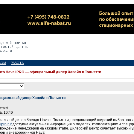
БОМ
РАБОТА
вто Haval PRO — официальный дилер Хавейл в Тольятти
ициальный дилер Хавейл в Тольятти
вичок)
а, 16:46
иальный дилер бренда Haval в Тольятти, предлагающий широкий выбор новых
lpro.ru/
доступна актуальная информация о моделях, комплектациях и спецпр
овождение менеджеров на каждом этапе. Дилерский центр сочетает высокий у
ов и внедорожников Haval.