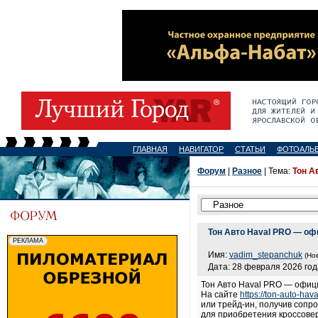
ГЛАВНАЯ
НАВИГАТОР
СТАТЬИ
ФОТОАЛЬ
Форум
|
Разное
| Тема:
Тон А
Тон Авто Haval PRO — оф
Имя:
vadim_stepanchuk
(Но
Дата: 28 февраля 2026 год
Тон Авто Haval PRO — офиц
На сайте
https://ton-auto-hava
или трейд-ин, получив сопр
для приобретения кроссовер