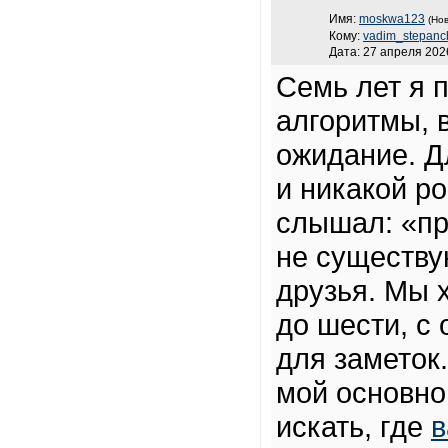
Имя:
moskwa123
(Нов
Кому:
vadim_stepanc
Дата: 27 апреля 2026
Семь лет я 
алгоритмы, 
ожидание. Д
и никакой ро
слышал: «п
не существу
друзья. Мы х
до шести, с
для заметок.
мой основно
искать, где
в