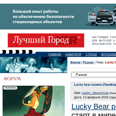
ГЛАВНАЯ
НАВИГАТОР
СТАТЬИ
ФОТОАЛЬ
Форум
|
Разное
| Тема:
Lucky 
Lucky bear казино (ЛакиБ
Имя:
vadim_stepanchuk
(Нови
Дата: 13 февраля 2026 года,
Lucky Bear 
старт в мире