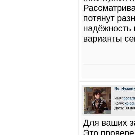
Рассматрива
потянут раз
надёжность 
варианты се
Re: Нужен
Имя:
bocard
Кому:
kolod
Дата: 30 де
Для ваших з
Это провере