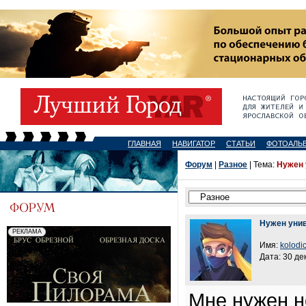
ГЛАВНАЯ
НАВИГАТОР
СТАТЬИ
ФОТОАЛЬ
Форум
|
Разное
| Тема:
Нужен 
Нужен уни
Имя:
kolodi
Дата: 30 де
Мне нужен н