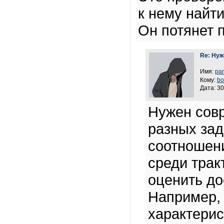
к нему найт
Он потянет п
Re: Ну
Имя:
pa
Кому:
bo
Дата: 30
Нужен сов
разных зад
соотношени
среди трак
оценить до
Например, 
характерис