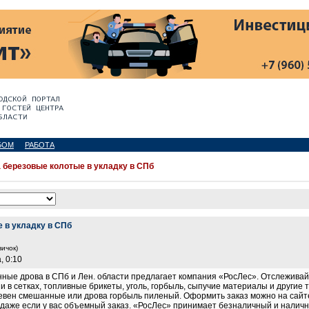
БОМ
РАБОТА
 березовые колотые в укладку в СПб
 в укладку в СПб
вичок)
, 0:10
ные дрова в СПб и Лен. области предлагает компания «РосЛес». Отслеживай
о и в сетках, топливные брикеты, уголь, горбыль, сыпучие материалы и друг
евен смешанные или дрова горбыль пиленый. Оформить заказ можно на сайте
 даже если у вас объемный заказ. «РосЛес» принимает безналичный и налич