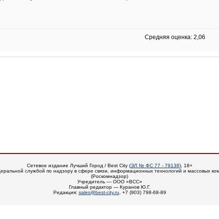
Средняя оценка: 2,06
Сетевое издание Лучший Город / Best City (
ЭЛ № ФС 77 - 79138
), 18+
еральной службой по надзору в сфере связи, информационных технологий и массовых ко
(Роскомнадзор)
Учредитель — ООО «ВСС»
Главный редактор — Куранов Ю.Г.
Редакция:
sales@best-city.ru
, +7 (903) 798-68-89