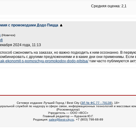
Средняя оценка: 2,1
омия с промокодами Додо Пицца
a
(Новичок)
fi
декабря 2024 года, 11:13
пособ сэкономить на заказах, но важно подходить к ним осознанно. В первую
 комбинировать с другими предложениями и в какие дни они применимы. Если
znes/kak-ekonomit-s-pomoschyu-promokodov-dodo-pitstsa/
там часто публикуются ак
Сетевое издание Лучший Город / Best City (
ЭЛ № ФС 77 - 79138
), 18+
еральной службой по надзору в сфере связи, информационных технологий и массовых ко
(Роскомнадзор)
Учредитель — ООО «ВСС»
Главный редактор — Куранов Ю.Г.
Редакция:
sales@best-city.ru
, +7 (903) 798-68-89