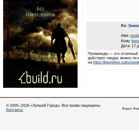
Re: Экон
Имя:
yirof
Кому:
kono
Дата: 17 
Промокоды — это отличный с
действует скидка, можно ли
на
https://tigerlillies.ru/bi
© 2005–2026 «Лучший Город». Все права защищены.
Выдан Фед
Контакты