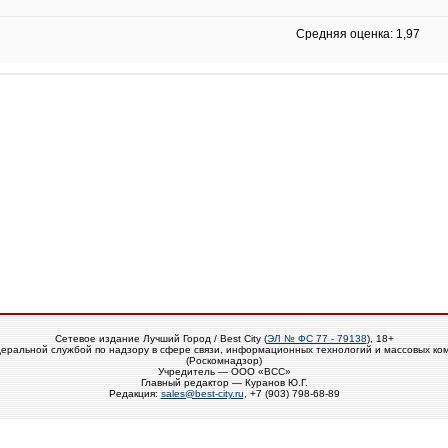
Средняя оценка: 1,97
Сетевое издание Лучший Город / Best City (
ЭЛ № ФС 77 - 79138
), 18+
еральной службой по надзору в сфере связи, информационных технологий и массовых ко
(Роскомнадзор)
Учредитель — ООО «ВСС»
Главный редактор — Куранов Ю.Г.
Редакция:
sales@best-city.ru
, +7 (903) 798-68-89