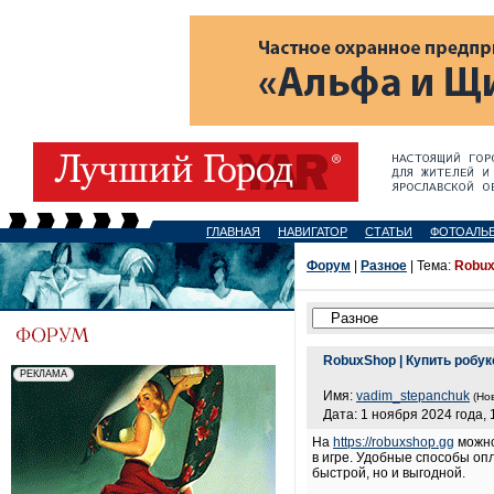
ГЛАВНАЯ
НАВИГАТОР
СТАТЬИ
ФОТОАЛЬ
Форум
|
Разное
| Тема:
Robux
RobuxShop | Купить робу
Имя:
vadim_stepanchuk
(Но
Дата: 1 ноября 2024 года, 
На
https://robuxshop.gg
можно
в игре. Удобные способы опл
быстрой, но и выгодной.