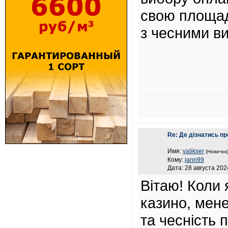
свою площад
з чесними в
Re: Де дізнатись пр
Имя:
valikser
(Новичок
Кому:
jann99
Дата: 28 августа 202
Вітаю! Коли 
казино, мене
та чесність 