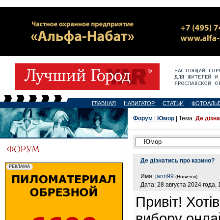
ГЛАВНАЯ
НАВИГАТОР
СТАТЬИ
ФОТОАЛЬ
Форум
|
Юмор
| Тема:
Де дізн
Де дізнатись про казино?
Имя:
jann99
(Новичок)
Дата: 28 августа 2024 года, 
Привіт! Хоті
вибору онлай