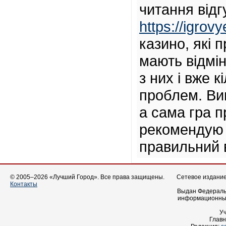
читання відг
https://igrov
казино, які 
мають відмі
з них і вже 
проблем. Ви
а сама гра 
рекомендую 
правильний 
© 2005–2026 «Лучший Город». Все права защищены.
Сетевое издание 
Контакты
Выдан Федеральн
информационных
У
Главн