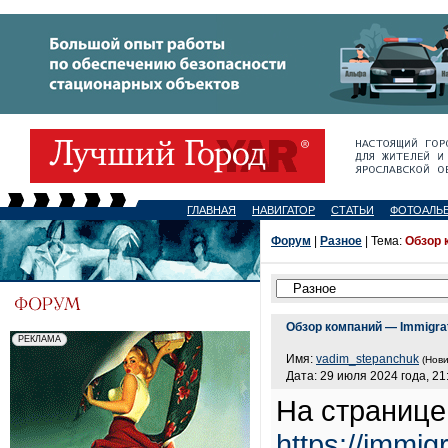
ГЛАВНАЯ
НАВИГАТОР
СТАТЬИ
ФОТОАЛЬ
Форум
|
Разное
| Тема:
Обзор 
Обзор компаний — Immigrat
Имя:
vadim_stepanchuk
(Нови
Дата: 29 июля 2024 года, 21
На странице
https://immi