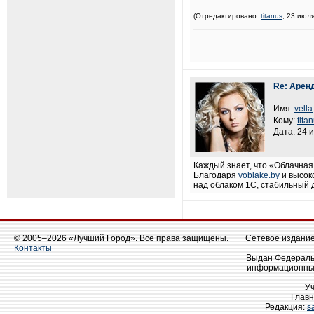
(Отредактировано:
titanus
, 23 июля
Re: Арен
Имя:
vella
Кому:
tita
Дата: 24 
Каждый знает, что «Облачная
Благодаря
voblake.by
и высок
над облаком 1С, стабильный д
© 2005–2026 «Лучший Город». Все права защищены.
Сетевое издание 
Контакты
Выдан Федеральн
информационных
У
Главн
Редакция:
s