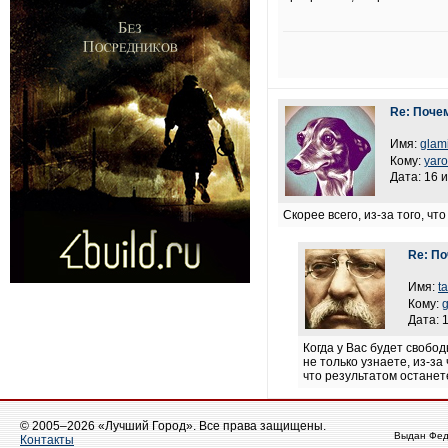
Re: Поче
Имя:
glam
Кому:
yaro
Дата: 16 
Скорее всего, из-за того, ч
Re: По
Имя:
t
Кому:
Дата: 
Когда у Вас будет свобо
не только узнаете, из-за
что результатом останет
© 2005–2026 «Лучший Город». Все права защищены.
Выдан Фед
Контакты