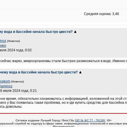
Средняя оценка: 3,46
му вода в бассейне начала быстро цвести?
inoz
(Новичок)
skin
июля 2024 года, 0:02
то сейчас жарко, микроорганизмы стали быстрее размножаться в воде. Именно п
чему вода в бассейне начала быстро цвести?
acekom
(Новичок)
glaminoz
16 июля 2024 года, 0:21
дное время, обязательно ознакомьтесь с информацией, изложенной на этой 
 чего у Вас появилась такая проблема, но и где купить средство для бассейна 
есь довольны.
Сетевое издание Лучший Город / Best City (
ЭЛ № ФС 77 - 79138
), 18+
еральной службой по надзору в сфере связи, информационных технологий и массовых ко
(Роскомнадзор)