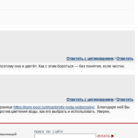
Ответить с цитированием
/
Ответить
оэтому она и цветёт. Как с этим бороться — без понятия, если честно.
Ответить с цитированием
/
Ответить
странице
https://pure-pool.ru/shop/protiv-rosta-vodorosley/
. Благодаря ней Вы
против цветения воды, как его выбрать и использовать. Уверен,
ммуникаций